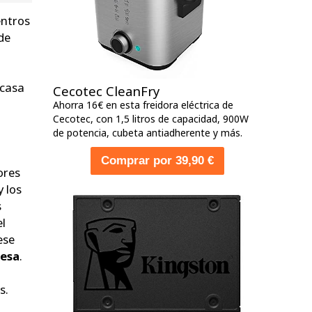
entros
de
 casa
Cecotec CleanFry
Ahorra 16€ en esta freidora eléctrica de
Cecotec, con 1,5 litros de capacidad, 900W
de potencia, cubeta antiadherente y más.
Comprar por 39,90 €
ores
y los
s
el
ese
mesa
.
s.