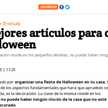
¡SÍGUENOS!
>
HOGAR
Cámaras
Cine y Series
jores artículos para 
Financiero
Hogar
lloween
Juguetes
Libros
Motos
Móviles
ración reside en los pequeños detalles, no puede haber nin
Tablets
Tecnología
Vuelos
Zapatos
0 | 11:25
dado por
organizar una fiesta de Halloween en tu casa
,
 de los aspectos fundamentales que hará que apruebes c
a, es la decoración. La clave de la misma reside en los
,
no puede haber ningún rincón de la casa que no esté
ecorado
.