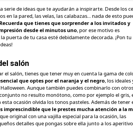
serie de ideas que te ayudarán a inspirarte. Desde los c
s en la pared, las velas, las calabazas... nada de esto pue
Recuerda que tienes que sorprender a los invitados y
impresión desde el minutos uno
, por ese motivo es
 la puerta de tu casa esté debidamente decorada. ¡Pon tu
ideas!
del salón
ar el salón, tienes que tener muy en cuenta la gama de col
esencial que optes por el naranja y el negro
, los ideales 
 Halloween. Aunque también puedes combinarlo con otro
 conjunto no resulto monótono, como por ejemplo el gris, 
ra esta ocasión olvida los tonos pasteles. Además de tener 
s imprescindible que le prestes mucha atención a la 
ue original con una vajilla especial para la ocasión, las
equeños detalles que pongas sobre ella junto a los aperitivo