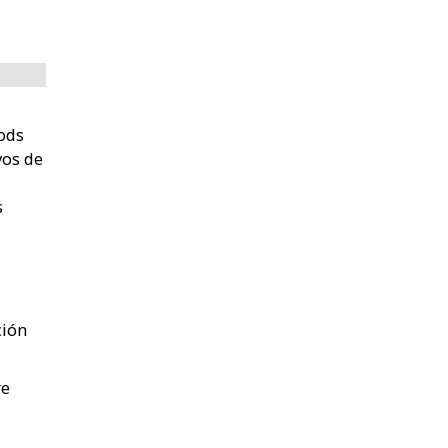
Pods
vos de
s
ción
re