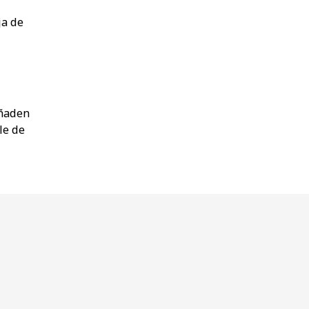
ja de
añaden
le de