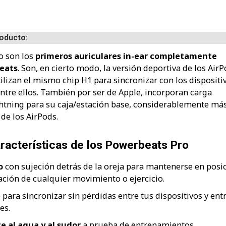
roducto:
o son los
primeros auriculares in-ear completamente
Beats
. Son, en cierto modo, la versión deportiva de los Air
ilizan el mismo chip H1 para sincronizar con los dispositi
tre ellos. También por ser de Apple, incorporan carga
htning para su caja/estación base, considerablemente má
de los AirPods.
aracterísticas de los Powerbeats Pro
o
con sujeción detrás de la oreja para mantenerse en posi
zación de cualquier movimiento o ejercicio.
para sincronizar sin pérdidas entre tus dispositivos y ent
es.
e al agua y al sudor
a prueba de entrenamientos.