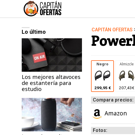
CAPITÁN OFERTAS
Lo último
Audio y Música
Powerb
Deportes
Jardín
Moda ella
Negro
Almizcle
Ordenadores
Los mejores altavoces
de estantería para
Videojuegos
estudio
299,95 €
207,43€
Compara precios:
Amazon
Fotos: