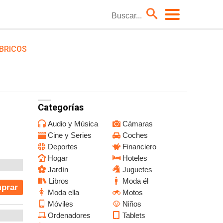
BRICOS
Coches
Hoteles
Moda él
Niños
Categorías
TV
Audio y Música
Cámaras
Cine y Series
Coches
Deportes
Financiero
Hogar
Hoteles
Jardín
Juguetes
Libros
Moda él
prar
Moda ella
Motos
Móviles
Niños
Ordenadores
Tablets