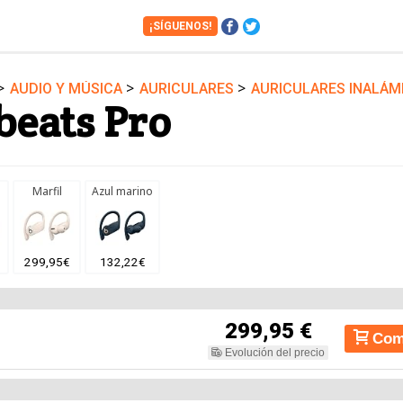
¡SÍGUENOS!
>
>
>
AUDIO Y MÚSICA
AURICULARES
AURICULARES INALÁM
Cámaras
Cine y Series
eats Pro
Financiero
Hogar
Juguetes
Libros
Motos
Móviles
Marfil
Azul marino
Tablets
Tecnología
Vuelos
Zapatos
299,95€
132,22€
299,95 €
Com
Evolución del precio