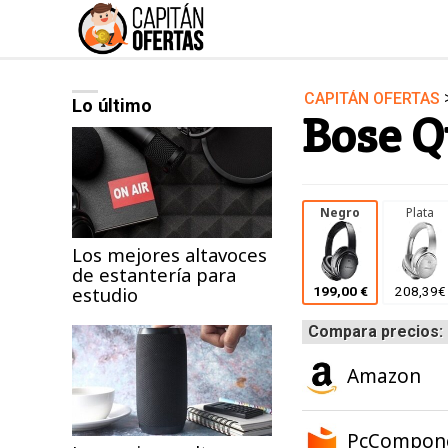
CAPITÁN OFERTAS
Lo último
Audio y Música
Bose Q
Deportes
Jardín
Moda ella
Negro
Plata
Ordenadores
Los mejores altavoces
de estantería para
Videojuegos
estudio
199,00 €
208,39€
Compara precios:
Amazon
PcCompon