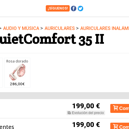
¡SÍGUENOS!
>
>
>
AUDIO Y MÚSICA
AURICULARES
AURICULARES INALÁM
Cámaras
Cine y Series
uietComfort 35 II
Financiero
Hogar
Juguetes
Libros
Motos
Móviles
Rosa dorado
Tablets
Tecnología
Vuelos
Zapatos
286,00€
199,00 €
Com
Evolución del precio
199,00 €
entes
Com