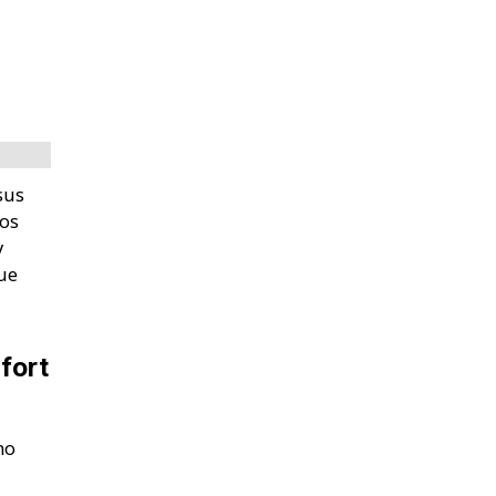
sus
vos
y
ue
fort
no