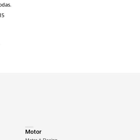
odas.
15
e
Motor