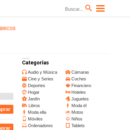
BRICOS
Coches
Hoteles
Moda él
Niños
Categorías
TV
Audio y Música
Cámaras
Cine y Series
Coches
Deportes
Financiero
Hogar
Hoteles
Jardín
Juguetes
Libros
Moda él
prar
Moda ella
Motos
Móviles
Niños
Ordenadores
Tablets
prar