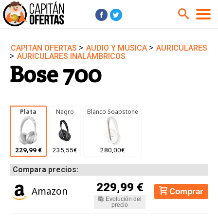
>
>
CAPITÁN OFERTAS
AUDIO Y MÚSICA
AURICULARES
Audio y Música
Cámaras
>
AURICULARES INALÁMBRICOS
Bose 700
Cine y Series
Coches
Deportes
Financiero
Hogar
Hoteles
Plata
Negro
Blanco Soapstone
Jardín
Juguetes
Libros
Moda él
Moda ella
Motos
229,99 €
235,55€
280,00€
Móviles
Niños
Compara precios:
Ordenadores
Tablets
229,99 €
Amazon
Comprar
Tecnología
TV
Evolución del
precio
Videojuegos
Vuelos