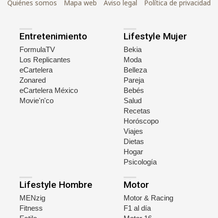
Quiénes somos
Mapa web
Aviso legal
Política de privacidad
Entretenimiento
Lifestyle Mujer
FormulaTV
Bekia
Los Replicantes
Moda
eCartelera
Belleza
Zonared
Pareja
eCartelera México
Bebés
Movie'n'co
Salud
Recetas
Horóscopo
Viajes
Dietas
Hogar
Psicología
Lifestyle Hombre
Motor
MENzig
Motor & Racing
Fitness
F1 al día